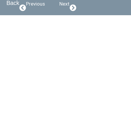
Back
Previous
Next
Video: Två månader till havs
Glöm inte pappersarbetet (Video)