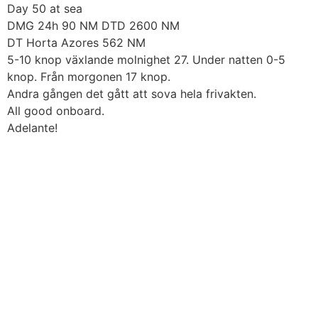
Skip
Day 50 at sea
to
DMG 24h 90 NM DTD 2600 NM
content
DT Horta Azores 562 NM
5-10 knop växlande molnighet 27. Under natten 0-5
knop. Från morgonen 17 knop.
Andra gången det gått att sova hela frivakten.
All good onboard.
Adelante!